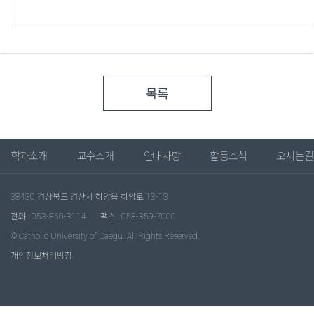
목록
학과소개
교수소개
안내사항
활동소식
오시는길
38430 경상북도 경산시 하양읍 하양로 13-13
전화 : 053-850-3114
팩스 : 053-359-7000
© Catholic University of Daegu. All Rights Reserved.
개인정보처리방침