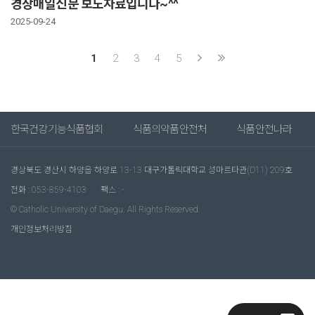
경상매일신문 보도자료입니다~^^
2025-09-24
1
2
3
4
5
한국건강기능식품협회
식품의약품안전처
식품안전나라
경상북도 경산시 하양읍 하양로 13-13 대구가톨릭대학교 성마르타관(D11) 209호
전화 : 053-859-4103
팩스 : -
© Catholic University of Daegu. All Rights Reserved.
개인정보처리방침