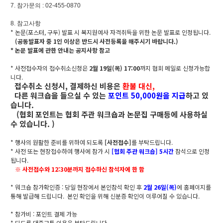
7. 참가문의 : 02-455-0870
8. 참고사항
* 논문(포스터, 구두) 발표 시 복지원예사 자격취득을 위한 논문 발표로 인정됩니다.
(공동발표자 중 1인 이상은 반드시 사전등록을 해주시기 바랍니다.)
* 논문 발표에 관한 안내는 공지사항 참고
* 사전접수자의 접수취소신청은
2월 19일(목) 17:00
까지 협회 메일로 신청가능합
니다.
접수취소 신청시, 결제하신 비용은
환불 대신,
다른 워크숍을 들으실 수 있는
포인트 50,000원을 지급
하고 있
습니다.
(협회 포인트는 협회 주관 워크숍과 논문집 구매등에 사용하실
수 있습니다. )
* 행사의 원활한 준비를 위하여 되도록
[사전접수]
를 부탁드립니다.
* 사전 또는 현장접수하여 행사에 참가 시
[협회 주관 워크숍] 5시간
참석으로 인정
됩니다.
※ 사전접수와 12:30분까지 접수하신 참석자에 한 함
* 워크숍 참가확인증 : 당일 현장에서 본인참석 확인 후
2월 26일(목)
에 홈페이지를
통해 발급해 드립니다. 본인 확인을 위해 신분증 확인이 이루어질 수 있습니다.
* 참가비 : 포인트 결제 가능
* 되도록 대중교통 이용을 부탁드립니다.