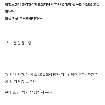
귀한보청기 청각언어재활센터에서 2025년 함께 근무할 직원을 모집
합니다.
많은 지원 부탁드립니다^^
: 1
◎
모집 인원
명
:
(
),
,
◎
지원 자격
대학 졸업
졸업예정자 가능
경력 무관
관련 전
공 및 자격증 보유자
:
or
우대 조건
석사
경력자 우대