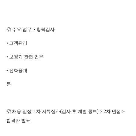
:
◎
주요 업무
•
청력검사
•
고객관리
•
보청기 관련 업무
•
전화응대
등
: 1
(
) > 2
>
◎
채용 일정
차 서류심사
심사 후 개별 통보
차 면접
합격자 발표