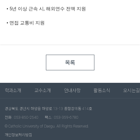
5
,
•
년 이상 근속 시
해외연수 전액 지원
•
면접 교통비 지원
목록
학과소개
교수소개
안내사항
활동소식
오시는길
경상북도 경산시 하양읍 하양로 13-13 종합강의동 414호
전화 : 053-850-2540
팩스 : 053-359-6780
© Catholic University of Daegu. All Rights Reserved.
개인정보처리방침