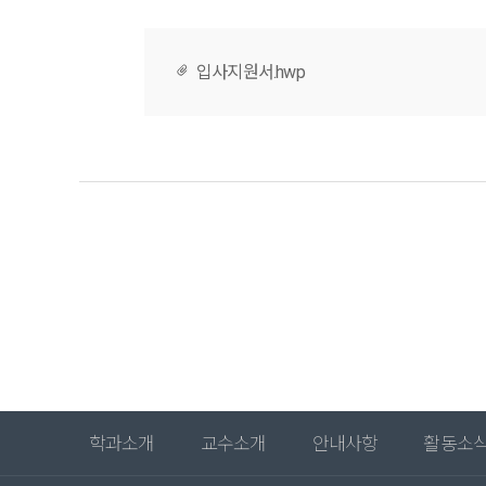
입사지원서.hwp
학과소개
교수소개
안내사항
활동소