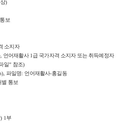
이상
)
통보
격 소지자
자
,
언어재활사
1
급 국가자격 소지자 또는 취득예정자
파일
”
참조
)
m),
파일명
:
언어재활사
-
홍길동
개별 통보
함
) 1
부