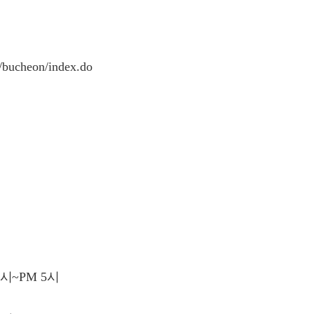
r/bucheon/index.do
시
~PM 5
시