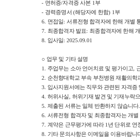
-
면허증
/
자격증 사본
1
부
-
경력증명서
(
해당자에 한함
) 1
부
6.
면접일
:
서류전형 합격자에 한해 개별 
7.
최종합격자 발표
:
최종합격자에 한해 개
8.
입사일
: 2025.09.01
○
업무 및 기타 설명
1.
주업무는 소아 언어치료 및 평가이고
,
2.
순천향대학교 부속 부천병원 재활의학
3.
입사지원서에는 직무와 관련된 자격증 
4.
허위사실
,
허위기재 발견 및 기재누락으
5.
제출된 서류는 일체 반환하지 않습니다
6.
서류전형 합격자 및 최종합격자는 개별
7.
계약은 근무평가에 따라
1
년 단위로 
8.
기타 문의사항은 이메일을 이용바랍니