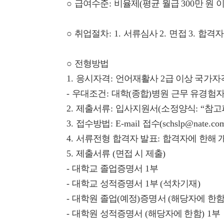
○
급여수준
:
비율제
(
평균 월급
300
만 원 
○
취업절차
: 1.
서류심사
2.
면접
3.
합격자
○
전형방법
1.
응시자격
:
언어재활사
2
급 이상 국가자
-
우대조건
:
대학
(
종합
)
병원 근무 유경험
2.
제출서류
:
입사지원서
(
소정양식
: “
참고
3.
접수방법
: E-mail
접수
(schslp@nate.co
4.
서류전형 합격자 발표
:
합격자에 한해 
5.
제출서류
(
면접 시 제출
)
-
대학교 졸업증명서
1
부
-
대학교 성적증명서
1
부
(
석차기재
)
-
대학원 졸업
(
예정
)
증명서
(
해당자에 한
-
대학원 성적증명서
(
해당자에 한함
) 1
부