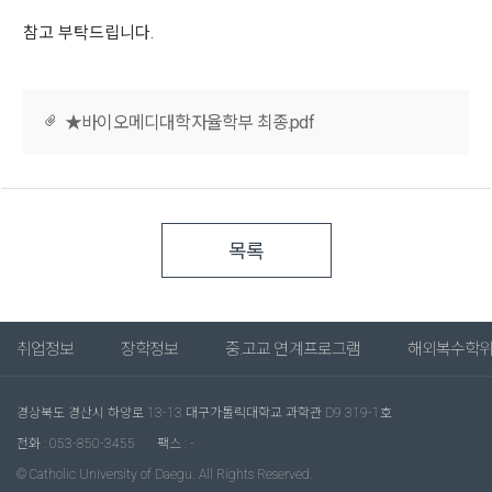
참고 부탁드립니다.
★바이오메디대학자율학부 최종.pdf
목록
취업정보
장학정보
중.고교 연계프로그램
해외복수학
경상북도 경산시 하양로 13-13 대구가톨릭대학교 과학관 D9 319-1호
전화 : 053-850-3455
팩스 : -
© Catholic University of Daegu. All Rights Reserved.