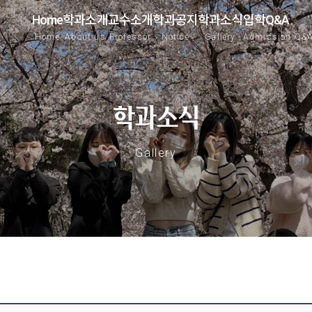
Home
학과소개
교수소개
학과공지
학과소식
입학Q&A
Home
About us
Professor
Notice
Gallery
Admission Q&
학과소식
Gallery