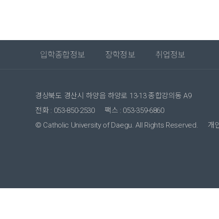
입학종합정보
장학정보
취업정보
경상북도 경산시 하양읍 하양로 13-13 종합강의동 A9
전화 : 053-850-2530
팩스 : 053-359-6860
© Catholic University of Daegu. All Rights Reserved.
개