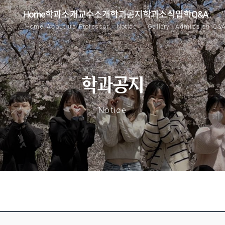
Home
학과소개
교수소개
학과공지
학과소식
입학Q&A
Home
About us
Professor
Notice
Gallery
Admission Q&
학과공지
Notice