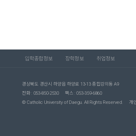
입학종합정보
장학정보
취업정보
경상북도 경산시 하양읍 하양로 13-13 종합강의동 A9
전화 : 053-850-2530
팩스 : 053-359-6860
© Catholic University of Daegu. All Rights Reserved.
개