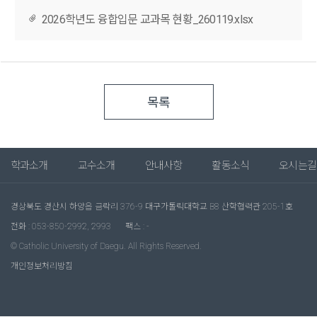
2026학년도 융합입문 교과목 현황_260119.xlsx
목록
학과소개
교수소개
안내사항
활동소식
오시는길
경상북도 경산시 하양읍 금락리 376-9 대구가톨릭대학교 B8 산학협력관 205-1호
전화 : 053-850-2992, 2993
팩스 : -
© Catholic University of Daegu. All Rights Reserved.
개인정보처리방침