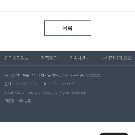
목록
입학종합정보
장학제도
기숙사안내
졸업전시회 2026
38430 경상북도 경산시 하양읍 하양로 13-13 공학관(D2) 209호
전화 : 053-850-2730
팩스 : 053-359-6650
© Catholic University of Daegu. All Rights Reserved.
개인정보처리방침