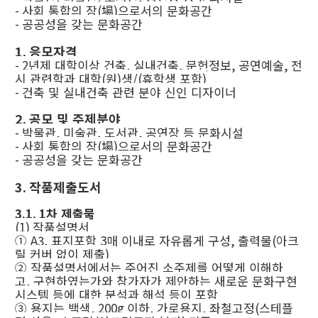
-
사회 통합의 장
(
場
)
으로서의 문화공간
-
공공성을 갖는 문화공간
1.
응모자격
- 2
년제 대학이상 건축
,
실내건축
,
문헌정보
,
공연예술
,
전
시 관련학과 대학
(
원
)
생
/(
휴학생 포함
)
-
건축 및 실내건축 관련 분야 신인 디자이너
2.
공모 및 주제분야
-
박물관
,
미술관
,
도서관
,
공연장 등 문화시설
-
사회 통합의 장
(
場
)
으로서의 문화공간
-
공공성을 갖는 문화공간
3.
작품제출도서
3.1. 1
차 제출물
(1)
작품설명서
①
A3,
표지포함
3
매 이내로 자유롭게 구성
,
출력물
(
아크
릴 커버 없이 제출
)
②
작품설명서에서는 주어진 소주제를 어떻게 이해하
고
,
구현하였는가와 참가자가 제안하는 새로운 문화구현
시스템 등에 대한 분석과 해석 등이 포함
③
용지는 백색
, 200g
이하
,
가로용지
,
좌철고정
(
스테플