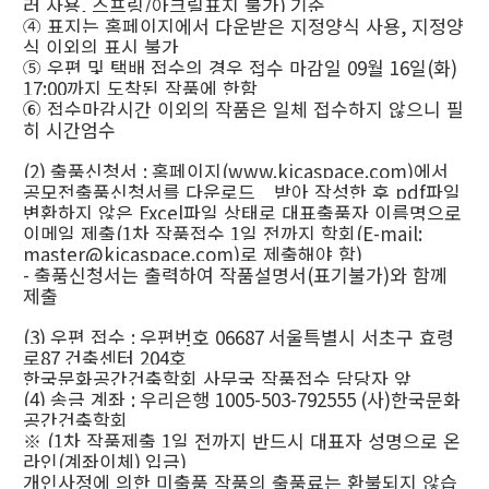
러 사용
,
스프링
/
아크릴표지 불가
)
기준
④
표지는 홈페이지에서 다운받은 지정양식 사용
,
지정양
식 이외의 표시 불가
⑤
우편 및 택배 접수의 경우 접수 마감일
09
월
16
일
(
화
)
17:00
까지 도착된 작품에 한함
⑥
접수마감시간 이외의 작품은 일체 접수하지 않으니 필
히 시간엄수
(2)
출품신청서
:
홈페이지
(www.kicaspace.com)
에서
공모전출품신청서를 다운로드 받아 작성한 후
pdf
파일
변환하지 않은
Excel
파일 상태로 대표출품자 이름명으로
이메일 제출
(1
차 작품접수
1
일 전까지 학회
(E-mail:
master@kicaspace.com)
로 제출해야 함
)
-
출품신청서는 출력하여 작품설명서
(
표기불가
)
와 함께
제출
(3)
우편 접수
:
우편번호
06687
서울특별시 서초구 효령
로
87
건축센터
204
호
한국문화공간건축학회 사무국 작품접수 담당자 앞
(4)
송금 계좌
:
우리은행
1005-503-792555 (
사
)
한국문화
공간건축학회
※
(1
차 작품제출
1
일 전까지 반드시 대표자 성명으로 온
라인
(
계좌이체
)
입금
)
개인사정에 의한 미출품 작품의 출품료는 환불되지 않습