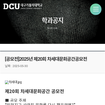
학과공지
Notice
[공모전]2025년 제20회 차세대문화공간공모전
날짜 :
2025-05-30
제
20
회 차세대문화공간 공모전
■
공모 주제
“
잊혀지고 사라진 문화를 다시 채우려면
?”