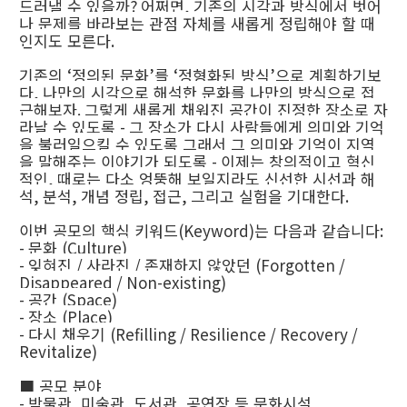
드러낼 수 있을까
?
어쩌면
,
기존의 시각과 방식에서 벗어
나 문제를 바라보는 관점 자체를 새롭게 정립해야 할 때
인지도 모른다
.
기존의
‘
정의된 문화
’
를
‘
정형화된 방식
’
으로 계획하기보
다
,
나만의 시각으로 해석한 문화를 나만의 방식으로 접
근해보자
.
그렇게 새롭게 채워진 공간이 진정한 장소로 자
라날 수 있도록
-
그 장소가 다시 사람들에게 의미와 기억
을 불러일으킬 수 있도록 그래서 그 의미와 기억이 지역
을 말해주는 이야기가 되도록
-
이제는 창의적이고 혁신
적인
,
때로는 다소 엉뚱해 보일지라도 신선한 시선과 해
석
,
분석
,
개념 정립
,
접근
,
그리고 실험을 기대한다
.
이번 공모의 핵심 키워드
(Keyword)
는 다음과 같습니다
:
-
문화
(Culture)
-
잊혀진
/
사라진
/
존재하지 않았던
(Forgotten /
Disappeared / Non-existing)
-
공간
(Space)
-
장소
(Place)
-
다시 채우기
(Refilling / Resilience / Recovery /
Revitalize)
■
공모 분야
-
박물관
,
미술관
,
도서관
,
공연장 등 문화시설