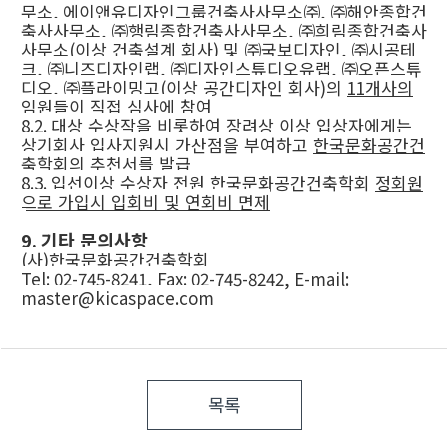
무소
,
에이앤유디자인그룹건축사사무소
㈜
,
㈜
해안종합건
축사사무소
,
㈜
행림종합건축사사무소
,
㈜
희림종합건축사
사무소
(
이상 건축설계 회사
)
및
㈜
국보디자인
,
㈜
시공테
크
,
㈜
니즈디자인랩
,
㈜
디자인스튜디오유랩
,
㈜
오픈스튜
디오
,
㈜
플라이밍고
(
이상 공간디자인 회사
)
의
11
개사의
임원들이 직접 심사에 참여
8.2.
대상 수상작을 비롯하여 장려상 이상 입상자에게는
상기회사 입사지원시 가산점을 부여하고
한국문화공간건
축학회의 추천서를 발급
8.3.
입선이상 수상자 전원 한국문화공간건축학회
정회원
으로 가입시 입회비 및 연회비 면제
9.
기타 문의사항
(
사
)
한국문화공간건축학회
Tel: 02-745-8241, Fax: 02-745-8242, E-mail:
master@kicaspace.com
목록