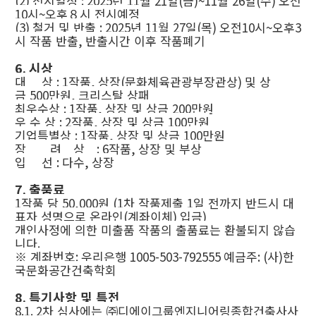
(2)
전시일정
: 2025
년
11
월
21
일
(
금
)~11
월
26
일
(
수
)
오전
10
시
~
오후
８
시 전시예정
(3)
철거 및 반출
: 2025
년
11
월
27
일
(
목
)
오전
10
시
~
오후
3
시 작품 반출
,
반출시간 이후 작품폐기
6.
시상
대 상
: 1
작품
,
상장
(
문화체육관광부장관상
)
및 상
금
500
만원
,
크리스탈 상패
최우수상
: 1
작품
,
상장 및 상금
200
만원
우 수 상
: 2
작품
,
상장 및 상금
100
만원
기업특별상
: 1
작품
,
상장 및 상금
100
만원
장 려 상
: 6
작품
,
상장 및 부상
입 선
:
다수
,
상장
7.
출품료
1
작품 당
50,000
원
(1
차 작품제출
1
일 전까지 반드시 대
표자 성명으로 온라인
(
계좌이체
)
입금
)
개인사정에 의한 미출품 작품의 출품료는 환불되지 않습
니다
.
※
계좌번호
:
우리은행
1005-503-792555
예금주
: (
사
)
한
국문화공간건축학회
8.
특기사항 및 특전
8.1. 2
차 심사에는
㈜
디에이그룹엔지니어링종합건축사사