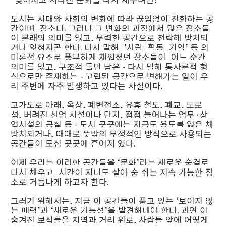
도시는 시대와 사회의 변화에 따라 끊임없이 진화하는 공
간이며
,
장소다
.
그러나 그 변화의 과정에서 많은 장소들
이 본래의 의미를 잃고
,
무력한 공간으로 전락해 방치되
거나 잊혀지곤 한다
.
다시 말해
, ‘
사람
,
활동
,
기억
’
등 의
미론적 요소로 풍부하게 채워졌던 장소들이
,
어느 순간
의미를 잃고
,
구조적 틀만 남은
-
다시 말해 통사론적 형
식으로만 존재하는
-
고립된 공간으로 변해가는 일이 우
리 주변에 자주 발생하고 있다는 사실이다
.
고가도로 아래
,
옥상
,
폐변전소
,
유휴 철도
,
폐교
,
도로
섬
,
버려진 산업 시설이나 단지
,
점점 늘어나는 업무
·
상
업시설의 공실 등
-
도시 곳곳에는 지금도 용도를 잃은 채
방치되거나
,
때때로 뜻밖의 부정적인 방식으로 사용되는
공간들이 도심 곳곳에 흩어져 있다
.
이제 우리는 이러한 공간들을
‘
문화
’
라는 새로운 숨결로
다시 채우고
,
시간이 지나도 살아 숨 쉬는 지속 가능한 장
소로 거듭나게 하고자 한다
.
그러기 위해서는
,
지금 이 공간들이 품고 있는
‘
보이지 않
는 매력
’
과
‘
새로운 가능성
’
을 발견해내야 한다
.
과연 이
숨겨진 보석들을 지역과 거리 위로
,
사람들 앞에 어떻게