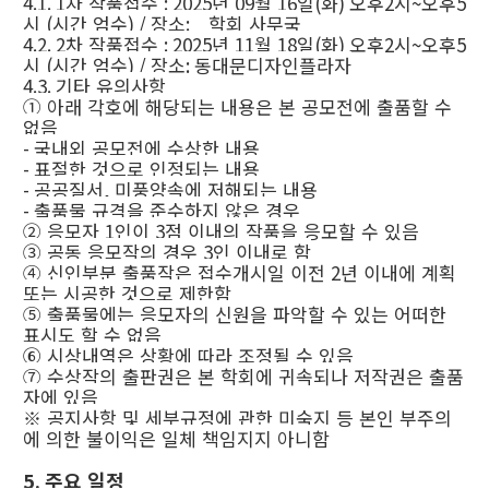
4.1. 1
차 작품접수
: 2025
년
09
월
16
일
(
화
)
오후
2
시
~
오후
5
시
(
시간 엄수
) /
장소
:
학회 사무국
4.2. 2
차 작품접수
: 2025
년
11
월
18
일
(
화
)
오후
2
시
~
오후
5
시
(
시간 엄수
) /
장소
:
동대문디자인플라자
4.3.
기타 유의사항
①
아래 각호에 해당되는 내용은 본 공모전에 출품할 수
없음
-
국내외 공모전에 수상한 내용
-
표절한 것으로 인정되는 내용
-
공공질서
,
미풍양속에 저해되는 내용
-
출품물 규격을 준수하지 않은 경우
②
응모자
1
인이
3
점 이내의 작품을 응모할 수 있음
③
공동 응모작의 경우
3
인 이내로 함
④
신인부분 출품작은 접수개시일 이전
2
년 이내에 계획
또는 시공한 것으로 제한함
⑤
출품물에는 응모자의 신원을 파악할 수 있는 어떠한
표시도 할 수 없음
⑥
시상내역은 상황에 따라 조정될 수 있음
⑦
수상작의 출판권은 본 학회에 귀속되나 저작권은 출품
자에 있음
※
공지사항 및 세부규정에 관한 미숙지 등 본인 부주의
에 의한 불이익은 일체 책임지지 아니함
5.
주요 일정