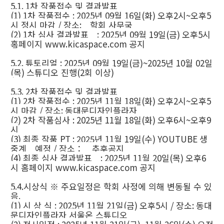
5.1. 1
차 작품접수 및 결과발표
(1) 1
차 작품접수
: 2025
년
09
월
16
일
(
화
)
오후
2
시
~
오후
5
시 정시 마감
/
장소
:
학회 사무국
(2) 1
차 심사 결과발표
: 2025
년
09
월
19
일
(
금
)
오후
5
시
홈페이지
www.kicaspace.com
공지
5.2.
튜토리얼
: 2025
년
09
월
19
일
(
금
)~2025
년
10
월
02
일
(
목
)
스튜디오 진행
(2
회 이상
)
5.3. 2
차 작품접수 및 결과발표
(1) 2
차 작품접수
: 2025
년
11
월
18
일
(
화
)
오후
2
시
~
오후
5
시 마감
/
장소
:
동대문디자인플라자
(2) 2
차 작품심사
: 2025
년
11
월
18
일
(
화
)
오후
6
시
~
오후
9
시
(3)
최종 작품
PT : 2025
년
11
월
19
일
(
수
) YOUTUBE
생
중계 예정
/
장소
：
추후공지
(4)
최종 심사 결과발표
: 2025
년
11
월
20
일
(
목
)
오후
6
시 홈페이지
www.kicaspace.com
공지
5.4.
시상식
※
주요일정은 학회 사정에 의해 변동될 수 있
음
.
(1)
시 상 식
: 2025
년
11
월
21
일
(
금
)
오후
5
시
/
장소
:
동대
문디자인플라자 서울온 스튜디오