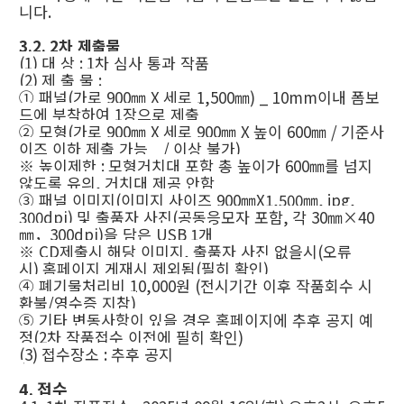
니다
.
3.2. 2
차 제출물
(1)
대 상
: 1
차 심사 통과 작품
(2)
제 출 물
:
①
패널
(
가로
900
㎜
X
세로
1,500
㎜
) _ 10mm
이내 폼보
드에 부착하여
1
장으로 제출
②
모형
(
가로
900
㎜
X
세로
900
㎜
X
높이
600
㎜
/
기준사
이즈 이하 제출 가능
/
이상 불가
)
※
높이제한
:
모형거치대 포함 총 높이가
600
㎜
를 넘지
않도록 유의
,
거치대 제공 안함
③
패널 이미지
(
이미지 사이즈
900
㎜
X1,500
㎜
, jpg,
300dpi)
및 출품자 사진
(
공동응모자 포함
,
각
30
㎜
×40
㎜，
300dpi)
을 담은
USB 1
개
※
CD
제출시 해당 이미지
,
출품자 사진 없을시
(
오류
시
)
홈페이지 게재시 제외됨
(
필히 확인
)
④
폐기물처리비
10,000
원
(
전시기간 이후 작품회수 시
환불
/
영수증 지참
)
⑤
기타 변동사항이 있을 경우 홈페이지에 추후 공지 예
정
(2
차 작품접수 이전에 필히 확인
)
(3)
접수장소
:
추후 공지
4.
접수