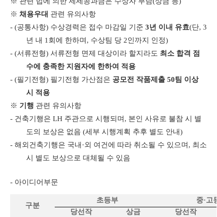
※ 관련 법에 의한 제세공과금은 수상자 부담
(
상금 등
)
※
채용우대
관련 유의사항
- (
공통사항
)
수상경력은 접수 마감일 기준
3
년 이내 유효
(
단
, 3
년 내
1
회에 한하며
,
수상팀 당
2
인까지 인정
)
- (
서류전형
)
서류전형 면제 대상이라 할지라도
최소 합격 점
수에 충족한 지원자에 한하여 적용
- (
필기전형
)
필기전형 가산점은
공모전 작품제출
50
팀 이상
시 적용
※
기행
관련 유의사항
-
건축기행은
LH
주관으로 시행되며
,
본인 사유로 불참 시 별
도의 보상은 없음
(
세부 시행계획 추후 별도 안내
)
-
해외건축기행은 국내·외 여건에 따라 취소될 수 있으며
,
최소
시 별도 보상으로 대체될 수 있음
-
아이디어부문
초등부
중·고
구분
당선작
상금
당선작