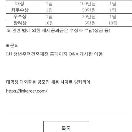
대상
1
팀
100
만원
1
팀
최우수상
1
팀
50
만원
1
팀
우수상
1
팀
20
만원
1
팀
장려상
10
팀
5
만원
10
팀
※ 관련 법에 의한 제세공과금은 수상자 부담
(
상금 등
)
■ 문의
LH
청년주택건축대전 홈페이지
Q&A
게시판 이용
대학생 대외활동 공모전 채용 사이트 링커리어
https://linkareer.com/
목록