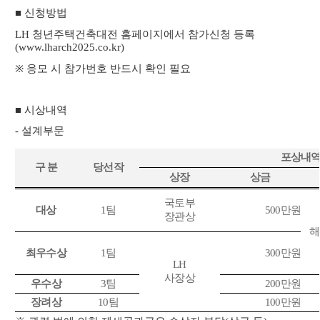
■ 신청방법
LH
청년주택건축대전 홈페이지에서 참가신청 등록
(www.lharch2025.co.kr)
※
응모 시 참가번호 반드시 확인 필요
■ 시상내역
-
설계부문
포상내
구 분
당선작
상장
상금
국토부
대상
1
팀
500
만원
장관상
해
최우수상
1
팀
300
만원
LH
사장상
우수상
3
팀
200
만원
장려상
10
팀
100
만원