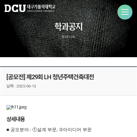
학과공지
Notice
[공모전] 제29회 LH 청년주택건축대전
날짜 :
2025-06-13
상세내용
■ 공모분야
:
①설계 부문
, ②
아이디어 부문