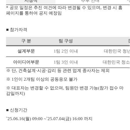
시상식
추후 안내
*
공모 일정은 추진 여건에 따라 변경될 수 있으며
,
변경 시 홈
페이지를 통하여 공지 예정임
■ 참가자격
구 분
팀 구성
설계부문
1
팀
2
인 이내
대한민국 청
아이디어부문
1
팀
3
인 이내
대한민국 청소
※ 단
,
건축설계·시공·감리 등 관련 업계 종사자는 제외
※
1
인이
2
개팀 이상의 공동응모 불가
※ 대표자는 변경할 수 없으며
,
팀원만 변경 가능
(
참가 접수 마
감일까지
)
■ 신청기간
`25.06.16(
월
) 09:00 ~`25.07.04(
금
) 16:00
까지