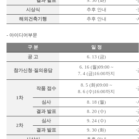
결과 발표
9. 30 (
화
)
시상식
추후 안내
해외건축기행
추후 안내
-
아이디어부문
구 분
일 정
공 고
6. 13 (
금
)
6. 16 (
월
)
09:00 ~
참가신청·질의응답
7. 4 (
금
)
16:00
까지
8. 5 (
화
)
09:00 ~
작품 접수
8. 6 (
수
)
16:00
까지
1
차
심사
8. 18 (
월
)
결과 발표
8. 20 (
수
)
심사
9. 24 (
수
)
2
차
결과 발표
9. 30 (
화
)