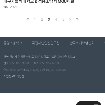
대구가톨릭대학교 & 청송소방서 MOU체결
2025-11-13
1
2
3
4
5
중앙소방학교
국립재난안전연구원
한국화재보험협회
경북 경산시 하양읍 하양로 13-13, 성토마스관(D9) 4층 402호
전화 : 053-850-3728
팩스 : 053-359-6530
© Catholic University of Daegu. All Rights Reserved.
개인정보처리방침