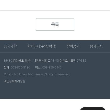
목록
공지사항
학사공지(수업/학적)
장학공지
봉사공지
38430 경상북도 경산시 하양읍 하양로 13-13 성예로니모관 C7-332
전화 : 053-850-3186
팩스 : 053-359-6440
© Catholic University of Daegu. All Rights Reserved.
개인정보처리방침