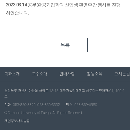
2023.03.14 공무원·공기업학과 신입생 환영주간 행사를 진행
하였습니다.
목록
학과소개
교수소개
안내사항
활동소식
오시는길
경상북도 경산시 하양읍 하양로 13-13 대구가톨릭대학교 성토마스모어관(C1) 106-1
호
전화 : 053-850-3326, 053-850-3332
팩스 : 053-359-6980
© Catholic University of Daegu. All Rights Reserved.
개인정보처리방침