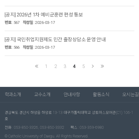
[공지] 2026년 1차 예비군훈련 편성 통보
번호
:
567
작성일
:
2026-03-17
[공지] 국민취업지원제도 민간 출장상담소 운영 안내
번호
:
566
작성일
:
2026-03-17
1
2
3
4
5
학과소개
교수소개
안내사항
활동소식
오시는길
경상북도 경산시 하양읍 하양로 13-13 대구가톨릭대학교 성토마스모어관(C1) 106-1
호
전화 : 053-850-3326, 053-850-3332
팩스 : 053-359-6980
© Catholic University of Daegu. All Rights Reserved.