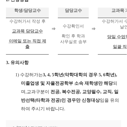
학생
/
담당교수
담당교수
교과목 
수강허가서 작성 후
수강허가서 수
수강확인서
날인
⇒
⇒
교과목 담당교수
확인 후 학과
당일 수업
이메일 또는 직접 제
사무실로 송부
출
일괄 직
3.
유의사항
1)
수강허가는
3, 4, 5
학년
(
약학대학의 경우
5, 6
학년
),
미졸업생 및 자율전공학부 소속 재학생만 해당
되
며
,
교과구분이
전공
,
복수전공
,
교양필수
,
교직
,
일
반선택
(
타학과 전공
)
인 경우만 신청대상
임을 유의
하여 주시기 바랍니다
.