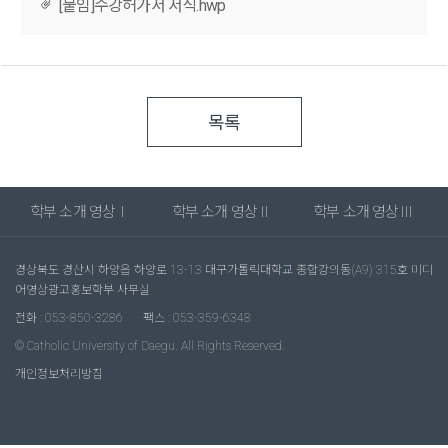
[붙임]수강허가서 서식.hwp
목록
학부 소개 영상Ⅰ
학부 소개 영상Ⅱ
학부 소개 영상Ⅲ
경상북도 경산시 하양읍 하양로 13-13 대구가톨릭대학교 종합강의동(A9) 315호 미디
어영상광고홍보학부 사무실
전화 : 053-850-3286
팩스 : 053-359-6348
© Catholic University of Daegu. All Rights Reserved.
개인정보처리방침