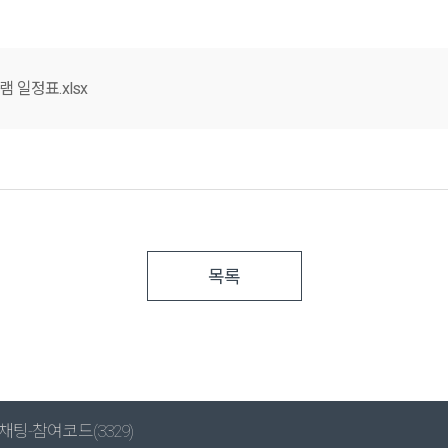
일정표.xlsx
목록
팅-참여코드(3329)