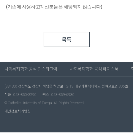
(기존에 사용하고계신분들은 해당되지 않습니다)
목록
사회복지학과 공식 인스타그램
사회복지학과 공식 페이스북
(38430) 경상북도 경산시 하양읍 하양로 13-13 대구가톨릭대학교 성야고보관 306호
전화 : 053-850-3290
팩스 : 053-359-6930
© Catholic University of Daegu. All Rights Reserved.
개인정보처리방침