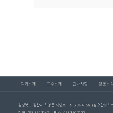
학과소개
교수소개
안내사항
활동소
경상북도 경산시 하양읍 하양로 13-13 C9 415호 (성요한보스
전화 : 053-850-3147
팩스 : 053-359-7190