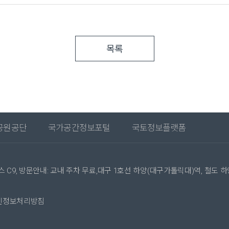
목록
공원공단
국가공간정보포털
국토정보플랫폼
 C9, 방문안내: 교내 주차 무료,대구 1호선 하양(대구가톨릭대)역, 철도 
인정보처리방침