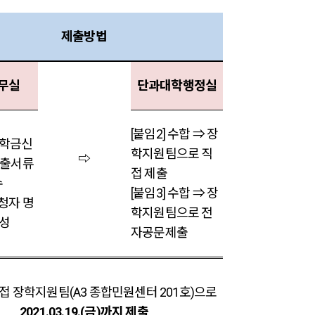
제출방법
무실
단과대학행정실
[붙임2] 수합 ⇒ 장
장학금신
학지원팀으로 직
⇨
제출서류
접 제출
수
[붙임3] 수합 ⇒ 장
신청자 명
학지원팀으로 전
성
자공문제출
접 장학지원팀(A3 종합민원센터 201호)으로
2021.03.19.(금)까지 제출