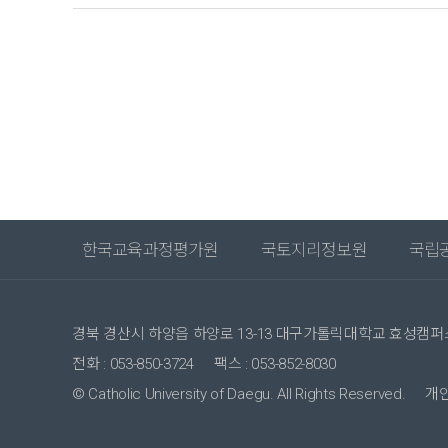
한국교육과정평가원
국토지리정보원
국립
경북 경산시 하양읍 하양로 13-13 대구가톨릭대학교 효성캠퍼스
전화 : 053-850-3724
팩스 : 053-852-8030
© Catholic University of Daegu. All Rights Reserved.
개