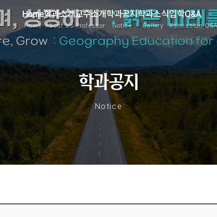
Home
학과소개
교수소개
학과공지
학과소식
입학Q&A
Home
About us
Professor
Notice
Gallery
Admission Q&
학과공지
Notice