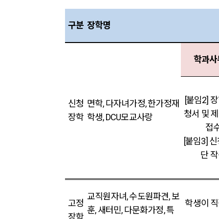
구분
장학명
학과사
[붙임2] 
신청
면학, 다자녀가정, 한가정재
청서 및 
장학
학생, DCU모교사랑
접
[붙임3] 
단
작
교직원자녀, 수도원파견, 보
고정
학생이 직
훈, 새터민, 다문화가정, 특
장학