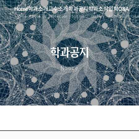
Home
학과소개
교수소개
학과공지
학과소식
입학Q&A
Home
About us
Professor
Notice
Gallery
Admission Q&
학과공지
Notice