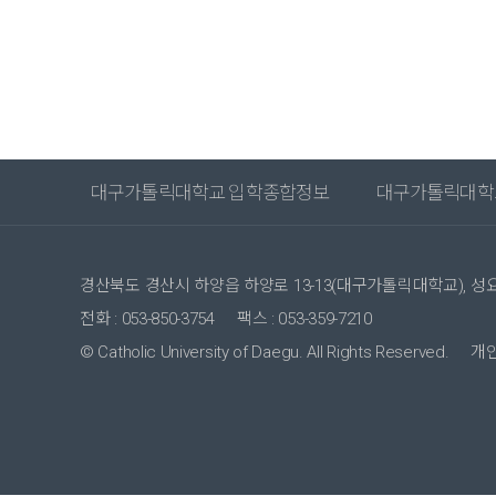
대구가톨릭대학교 입학종합정보
대구가톨릭대학
경산북도 경산시 하양읍 하양로 13-13(대구가톨릭대학교), 
전화 : 053-850-3754
팩스 : 053-359-7210
© Catholic University of Daegu. All Rights Reserved.
개