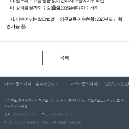
마. 별도의 수료증 발급 없이 관리자가 출석여부 확인
바. 강의를 끝까지 수강(
출석 100%
)해야 이수 처리
사. 이수여부는 IMUniz 앱 「의무교육 이수현황 : 2025년도」 확
인 가능. 끝.
목록
대구가톨릭대학교 입학종합정보
대구가톨릭대학교 교원양성지원센
경산북도 경산시 하양읍 하양로 13-13(대구가톨릭대학교), 성요한보스코관 310호 수
학교육과 사무실
전화 : 053-850-3754
팩스 : 053-359-7210
© Catholic University of Daegu. All Rights Reserved.