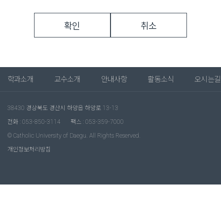
확인
취소
학과소개
교수소개
안내사항
활동소식
오시는길
38430 경상북도 경산시 하양읍 하양로 13-13
전화 : 053-850-3114
팩스 : 053-359-7000
© Catholic University of Daegu. All Rights Reserved.
개인정보처리방침