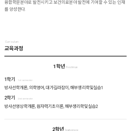
융합학문분야로 발전시키고 보건의료분야 발전에 기여할 수 있는 인재
를 양성한다.
Curriculum
교육과정
1학년
Freshman
1학기
1st semester
방사선학개론, 의학영어, 대가길라잡이, 해부생리학및실습1
2학기
2nd semester
방사선영상학개론, 원자력기초이론, 해부생리학및실습2
2학년
Sophomore