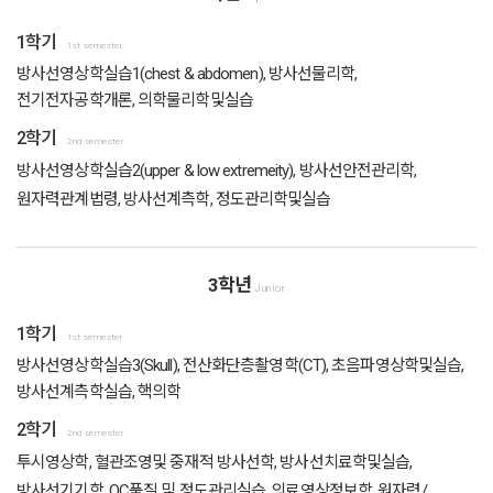
1학기
1st semester
방사선영상학실습1(chest & abdomen), 방사선물리학,
전기전자공학개론, 의학물리학및실습
2학기
2nd semester
방사선영상학실습2(upper & low extremeity), 방사선안전관리학,
원자력관계법령, 방사선계측학, 정도관리학및실습
3학년
Junior
1학기
1st semester
방사선영상학실습3(Skull), 전산화단층촬영학(CT), 초음파영상학및실습,
방사선계측학실습, 핵의학
2학기
2nd semester
투시영상학, 혈관조영및 중재적 방사선학, 방사선치료학및실습,
방사선기기학, QC품질 및 정도관리실습, 의료영상정보학, 원자력/