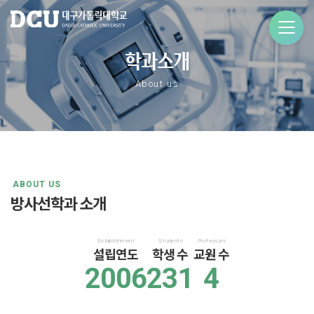
학과소개
About us
ABOUT US
방사선학과 소개
Establishment
Students
Professors
설립연도
학생 수
교원 수
2006
231
4