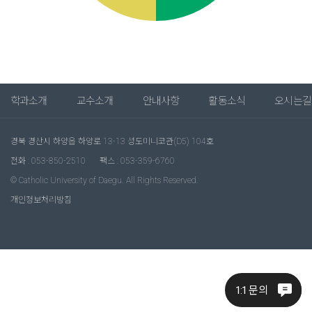
학과소개
교수소개
안내사항
활동소식
오시는길
경북 경산시 하양읍 하양로 13-13 성도미니코관(D5) 104호
전화 : 053-850-2510
팩스 : 053-359-6760
© Catholic University of Daegu. All Rights Reserved.
개인정보처리방침
1:1 문의