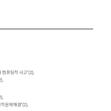
퓨팅적 사고"(2),
,
,
문제해결"(2),