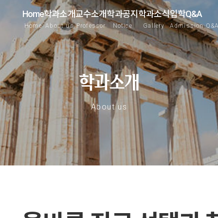
Home
학과소개
교수소개
학과공지
학과소식
입학Q&A
Home
About us
Professor
Notice
Gallery
Admission Q&
학과소개
About us