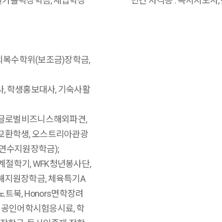
로벌가톨릭장학금, 재입학장
민간 자격증 : 독서지도사
해외복수학위(보조금)장학금,
사, 학생홍보대사, 기숙사활
 글로벌비즈니스해외파견,
교환학생, 오스트리아관광
연수지원장학금);
계절학기, WFK청년봉사단,
해지원장학금, 체육특기A
노트북, Honors면학장려
K, 공인어학시험응시료, 학