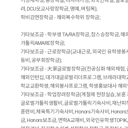
가정재학생, 총장특별, 다자녀가정, 외국인특별, 글
려, DCU모교사랑장학금, 명예, 버팀목);
학비감면장학금 - 해외복수학위 장학금;
기타보조금 - 학부생 TA/RA장학금, 참스승장학금, 
가톨릭AMARE장학금;
기타보조금 - 근로장학금(교내근로, 외국인 유학생봉
동비, 공부회장학금);
기타보조금 - 大家글로벌장학금(전공심화 해외체험,
해외인턴십, 대가대글로벌리더프로그램, 브레라대학
학교교환학생, 해외봉사프로그램, 학생홍보대사 해외
기타보조금 - 학업장려장학금(계절제 현장실습, 보훈 
글로벌가톨릭생활비, 글로벌가톨릭기숙사비, 재난피
훈련비, 체육특기기숙사비, Honors기숙사비, Honors
금, Honors보조금, 면학A교재비, 외국인유학생TOPI