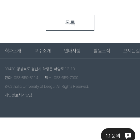
목록
학과소개
교수소개
안내사항
활동소식
오시는길
38430 경상북도 경산시 하양읍 하양로 13-13
전화 : 053-850-3114
팩스 : 053-359-7000
© Catholic University of Daegu. All Rights Reserved.
개인정보처리방침
1:1 문의