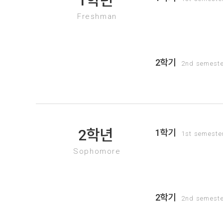
1학년
Freshman
2학기
2nd semest
2학년
1학기
1st semeste
Sophomore
2학기
2nd semest