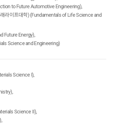
 Future Automotive Engineering),
) (Fundamentals of Life Science and
uture Energy),
 Science and Engineering)
ls Science I),
stry),
ls Science II),
,