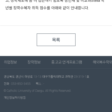
고, 장학제도에 좀 더 접근하기 쉽도록 참인재 및 비교과Stella 학
년별 장학수혜자 취득 점수를 아래와 같이 안내합니다.
목록
취업정보
장학정보
중.고교 연계프로그램
해외복수학
경상북도 경산시 하양로 13-13 대구가톨릭대학교 과학관 D9 319-1호
전화 : 053-850-3455
팩스 : -
© Catholic University of Daegu. All Rights Reserved.
개인정보처리방침