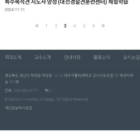
특수목적견 지도사 양성 (대전경찰견훈련센터) 체험학습
2024-11-11
1
2
3
4
5
학과소개
교수소개
안내사항
활동소식
오시는길
경상북도 경산시 하양읍 하양로 13-13 대구가톨릭대학교 성이시도르관 D6 학과사무
실 305호
전화 : 053-850-3727
팩스 : -
© Catholic University of Daegu. All Rights Reserved.
개인정보처리방침