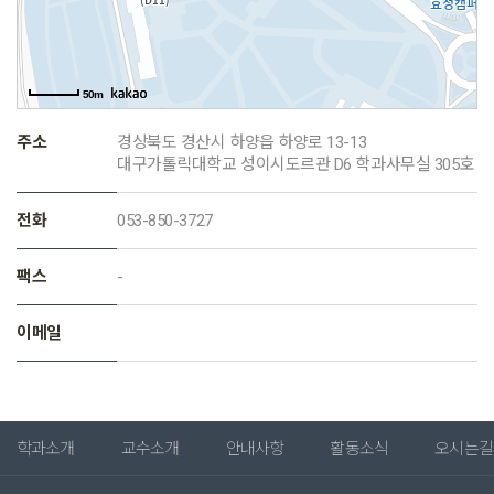
50m
주소
경상북도 경산시 하양읍 하양로 13-13
대구가톨릭대학교 성이시도르관 D6 학과사무실 305호
전화
053-850-3727
팩스
-
이메일
학과소개
교수소개
안내사항
활동소식
오시는길