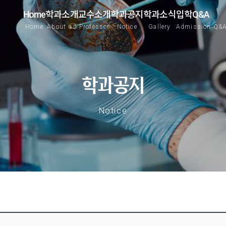
Home
학과소개
교수소개
학과공지
학과소식
입학Q&A
Home
About us
Professor
Notice
Gallery
Admission Q&
학과공지
Notice