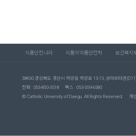
식품안전나라
식품의약품안전처
보건복지
38430 경상북도 경산시 하양읍 하양로 13-13, 성마르타관(D11) 3층 / 
전화 : 053-850-3518
팩스 : 053-359-6580
© Catholic University of Daegu. All Rights Reserved.
개