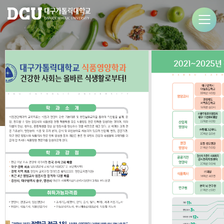
식품영양학과
Department of Food Science and Nutrition
GALLERY
학과소식
More