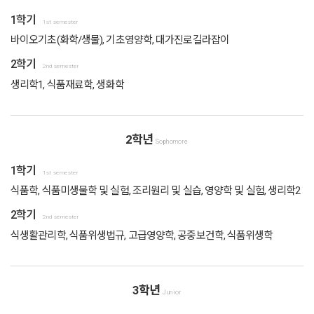
1학기
1st semester
바이오기초(화학/생물), 기초영양학, 대가진로길라잡이
2학기
2nd semester
생리학1, 식품재료학, 생화학
2학년
Sophomore
1학기
1st semester
식품학, 식품미생물학 및 실험, 조리원리 및 실습, 영양학 및 실험, 생리학2
2학기
2nd semester
식생활관리학, 식품위생법규, 고급영양학, 공중보건학, 식품위생학
3학년
Junior