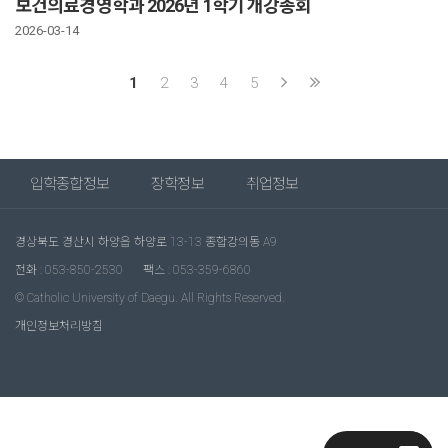
보건의료경영학과 2026년 1학기 개강총회
2026-03-14
1
2
3
4
5
입학종합정보
장학정보
취업정보
경상북도 경산시 하양읍 하양로 13-13 종합강의동 A9
전화 : 053-850-2530
팩스 : 053-359-6860
© Catholic University of Daegu. All Rights Reserved.
개인정보처리방침