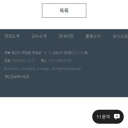
목록
학과소개
교수소개
안내사항
활동소식
오시는길
경북 경산시 하양읍 하양로 13-13 성도미니코관(D5) 104호
전화 : 053-850-2510
팩스 : 053-359-6760
© Catholic University of Daegu. All Rights Reserved.
개인정보처리방침
1:1 문의