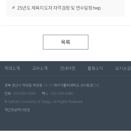
25년도 체육지도자 자격검정 및 연수일정.hwp
목록
학과소개
교수소개
안내사항
활동소식
오시는길
경북 경산시 하양읍 하양로 13-13 대구가톨릭대학교 성비토관(C4)
전화 : 053-850-3384
팩스 : 053-359-6480
© Catholic University of Daegu. All Rights Reserved.
개인정보처리방침