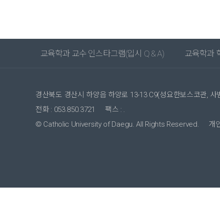
교육학과 교수 인스타그램(입시 Q & A)
교육학과 
경산북도 경산시 하양읍 하양로 13-13 C9(성요한보스코관, 사
전화 : 053.850.3721
팩스 : .
© Catholic University of Daegu. All Rights Reserved.
개