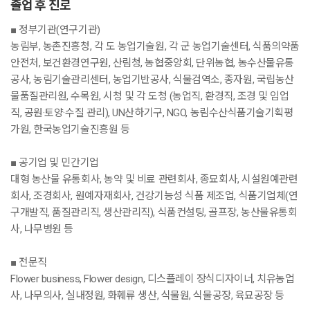
졸업 후 진로
■ 정부기관(연구기관)
농림부, 농촌진흥청, 각 도 농업기술원, 각 군 농업기술센터, 식품의약품
안전처, 보건환경연구원, 산림청, 농협중앙회, 단위농협, 농수산물유통
공사, 농림기술관리센터, 농업기반공사, 식물검역소, 종자원, 국립농산
물품질관리원, 수목원, 시청 및 각 도청 (농업직, 환경직, 조경 및 임업
직, 공원·토양·수질 관리), UN산하기구, NGO, 농림수산식품기술기획평
가원, 한국농업기술진흥원 등
■ 공기업 및 민간기업
대형 농산물 유통회사, 농약 및 비료 관련회사, 종묘회사, 시설원예관련
회사, 조경회사, 원예자재회사, 건강기능성 식품 제조업, 식품기업체(연
구개발직, 품질관리직, 생산관리직), 식품컨설팅, 골프장, 농산물유통회
사, 나무병원 등
■ 전문직
Flower business, Flower design, 디스플레이 장식디자이너, 치유농업
사, 나무의사, 실내정원, 화훼류 생산, 식물원, 식물공장, 육묘공장 등