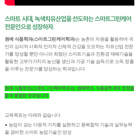
스마트 시대, 녹색치유산업을 선도하는 스마트그린케어
전문인으로 성장하자.
·
원예
식품학과(스마트그린케어학과)
는 농촌의 자원을 활용하여 국
·
·
·
민의 심리적
사회적
인지적
신체적 건강을 도모하는 치유산업 전문
가를 양성할 뿐만 아니라 최첨단 스마트기술과 친환경 재배기술을
활용한 고부가가치의 농산물 생산과 가공 기술 습득으로 소득 창출
.
을 이루는 전문가를 양성하는 학과입니다
·
원예
식품학과(스마트그린케어학과)는 원예학과, 식품공학과의 장점을
합쳐 통합된 학과입니다.
.
교육목표는 아래와 같습니다
●
농업이 갖는 다원적 가치를 실현하고 융복합적 기술과 실무능력
을 겸비한 스마트 농업기술인 양성