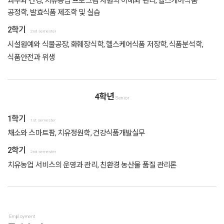
과수와 건강, 치유농업 프로그램 자원의 이해와 관리, 헬스케어식품
공정학, 발효식품 제조학 및 실습
2학기
2nd semester
시설원예와 식물공장, 화훼장식학, 헬스케어식품 저장학, 식품분석학,
식품안전과 위생
4학년
Senior
1학기
1st semester
채소와 스마트팜, 치유정원학, 건강식품개발실무
2학기
2nd semester
치유농업 서비스의 운영과 관리, 친환경 농산물 품질 관리론
Employment