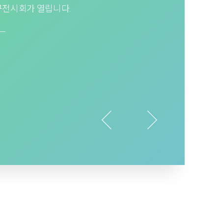
TION
─