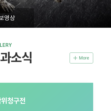
보영상
LERY
과소식
More
EXHIBITION