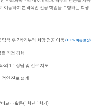
8
/
안 사회과학대학 내
개 학과
학부의 전공을 자유
로 이동하여 본격적인 전공 학업을 수행하는 학생
2
 탐색 후
학기부터 희망 전공 이동
(100%
)
이동 보장
을 직접 경험
1:1
수와의
상담 및 진로 지도
계적인 진로 설계
/
(1
1
)
비교과 활동
학년
학기