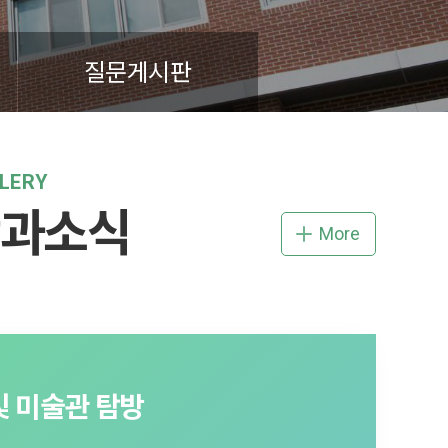
질문게시판
LERY
과소식
More
및 미술관 탐방