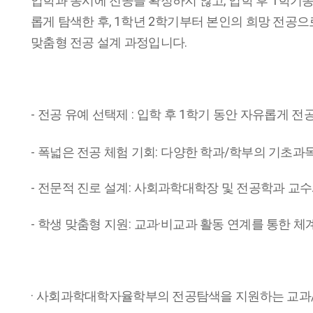
,
1
입학과 동시에 전공을 확정하지 않고
입학 후
학기동
, 1
2
롭게 탐색한 후
학년
학기부터 본인의 희망 전공으
.
맞춤형 전공 설계 과정입니다
-
:
1
전공 유예 선택제
입학 후
학기 동안 자유롭게 전공
-
:
/
폭넓은 전공 체험 기회
다양한 학과
학부의 기초과목
-
:
전문적 진로 설계
사회과학대학장 및 전공학과 교
-
:
·
학생 맞춤형 지원
교과
비교과 활동 연계를 통한 체
·
사회과학대학자율학부의 전공탐색을 지원하는 교과