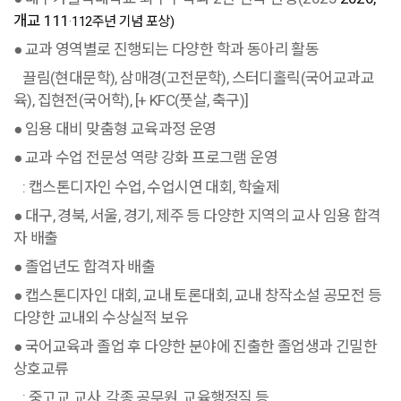
개교 111
·
112주년 기념 포상)
● 교과 영역별로 진행되는 다양한 학과 동아리 활동
끌림(현대문학), 삼매경(고전문학), 스터디홀릭(국어교과교
육), 집현전(국어학), [+ KFC(풋살, 축구)]
● 임용 대비 맞춤형 교육과정 운영
● 교과 수업 전문성 역량 강화 프로그램 운영
: 캡스톤디자인 수업, 수업시연 대회, 학술제
● 대구, 경북, 서울, 경기, 제주 등 다양한 지역의 교사 임용 합격
자 배출
● 졸업년도 합격자 배출
● 캡스톤디자인 대회, 교내 토론대회, 교내 창작소설 공모전 등
다양한 교내외 수상실적 보유
● 국어교육과 졸업 후 다양한 분야에 진출한 졸업생과 긴밀한
상호교류
: 중고교 교사, 각종 공무원, 교육행정직 등