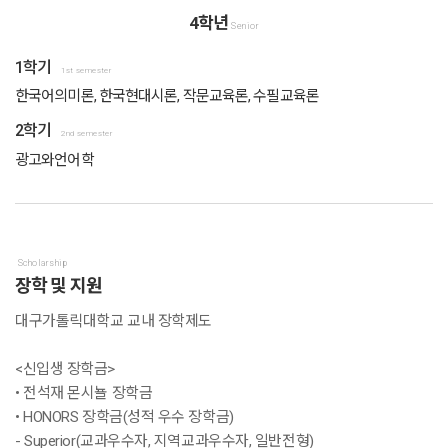
4학년
Senior
1학기
1st semester
한국어의미론, 한국현대시론, 작문교육론, 수필교육론
2학기
2nd semester
광고와언어학
Scholarship
장학 및 지원
대구가톨릭대학교 교내 장학제도
<신입생 장학금>
• 전석재 몬시뇰 장학금
• HONORS 장학금(성적 우수 장학금)
- Superior(교과우수자, 지역교과우수자, 일반전형)