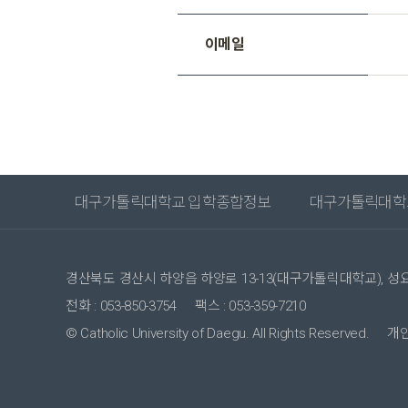
이메일
대구가톨릭대학교 입학종합정보
대구가톨릭대학
경산북도 경산시 하양읍 하양로 13-13(대구가톨릭대학교), 
전화 : 053-850-3754
팩스 : 053-359-7210
© Catholic University of Daegu. All Rights Reserved.
개