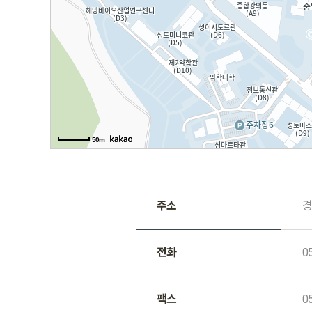
50m
주소
경
전화
0
팩스
0