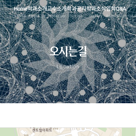
Home
학과소개
교수소개
학과공지
학과소식
입학Q&A
Home
About us
Professor
Notice
Gallery
Admission Q&
오시는길
Location