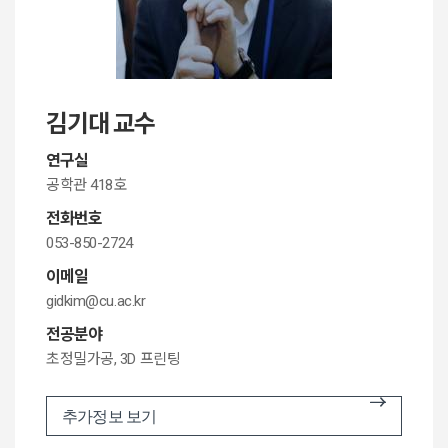
김기대 교수
연구실
공학관 418호
전화번호
053-850-2724
이메일
gidkim@cu.ac.kr
전공분야
초정밀가공, 3D 프린팅
추가정보 보기