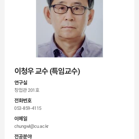
이청우 교수 (특임교수)
연구실
창업관 201호
전화번호
053-859-4115
이메일
chungwl@cu.ac.kr
전공분야