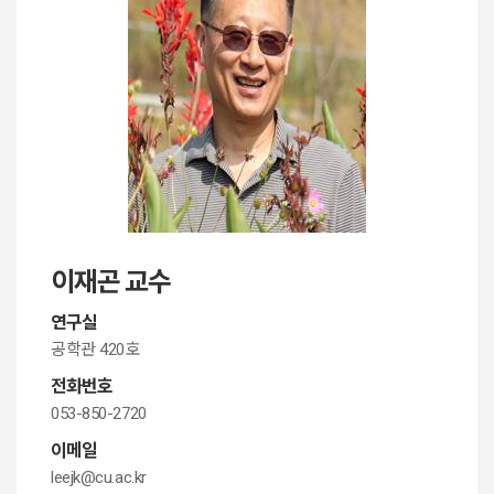
이재곤 교수
연구실
공학관 420호
전화번호
053-850-2720
이메일
leejk@cu.ac.kr