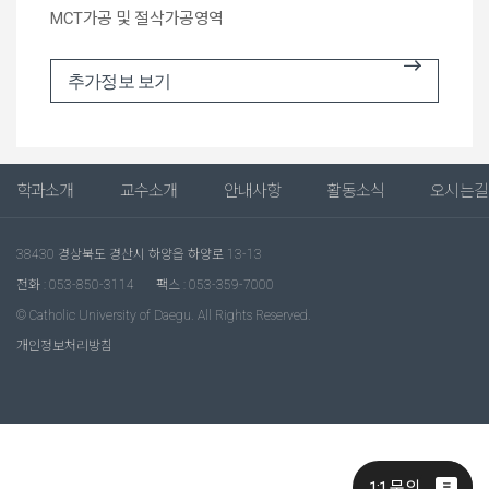
MCT가공 및 절삭가공영역
추가정보 보기
학과소개
교수소개
안내사항
활동소식
오시는길
38430 경상북도 경산시 하양읍 하양로 13-13
전화 : 053-850-3114
팩스 : 053-359-7000
© Catholic University of Daegu. All Rights Reserved.
개인정보처리방침
1:1 문의