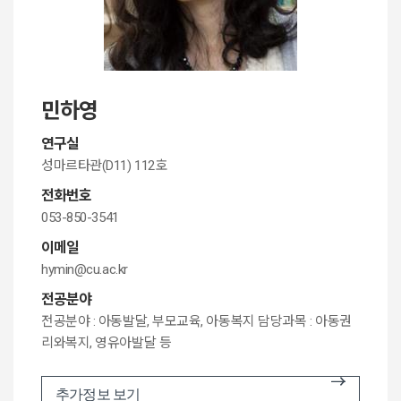
민하영
연구실
성마르타관(D11) 112호
전화번호
053-850-3541
이메일
hymin@cu.ac.kr
전공분야
전공분야 : 아동발달, 부모교육, 아동복지 담당과목 : 아동권
리와복지, 영유아발달 등
추가정보 보기