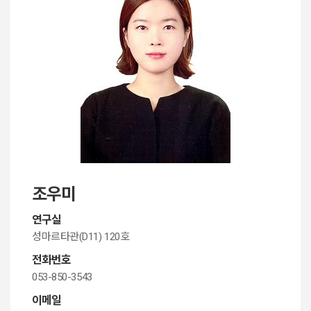
조우미
연구실
성마르타관(D11) 120호
전화번호
053-850-3543
이메일