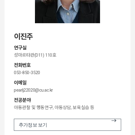
이진주
연구실
성마르타관(D11) 110호
전화번호
053-850-3520
이메일
pearlj22020@cu.ac.kr
전공분야
아동관찰 및 행동연구, 아동상담, 보육실습 등
추가정보 보기