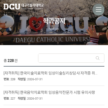
학과공지
Notice
228
총
건
[자격취득] 한국미술치료학회 임상미술심리상담사 자격증 취득 확인 사항
번호
:
228
작성일
:
2026-07-31
[자격취득] 한국음악치료학회 임상음악전문가 시험 유의사항
번호
:
227
작성일
:
2026-07-31