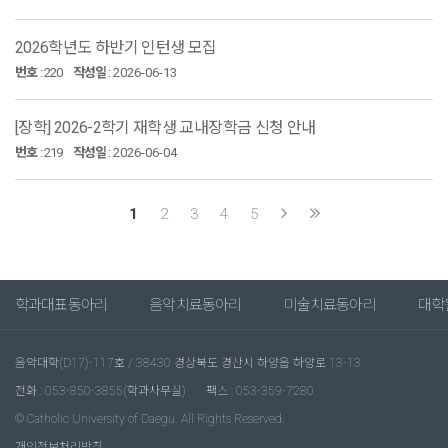
2026학년도 하반기 인턴생 모집
번호
:
220
작성일
:
2026-06-13
[장학] 2026-2학기 재학생 교내장학금 신청 안내
번호
:
219
작성일
:
2026-06-04
1
2
3
4
5
학과대표동아리
음악치료동아리
미술치료동아리
대학
음악대학(D17)-117호 / 38430 경상북도 경산시 하양읍 하양로 13-13
전화 : 053-850-3855(학과사무실)
팩스 : 053-359-7280
© Catholic University of Daegu. All Rights Reserved.
개인정보처리방침