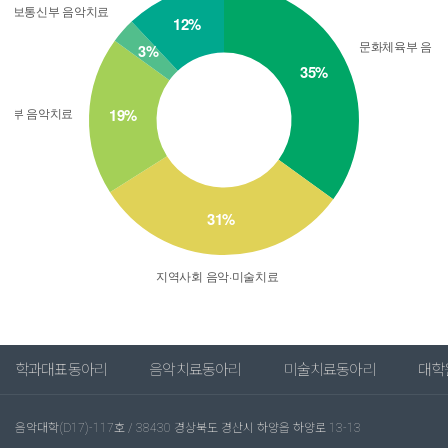
학과대표동아리
음악치료동아리
미술치료동아리
대학
음악대학(D17)-117호 / 38430 경상북도 경산시 하양읍 하양로 13-13