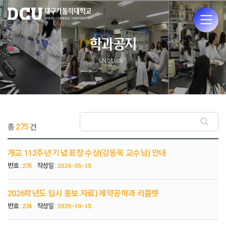
학과공지
Notice
275
총
건
개교 112주년 기념 표창 수상(강동욱 교수님) 안내
번호
:
275
작성일
:
2026-05-15
2026학년도 입시 홍보 자료) 제약공학과 리플렛
번호
:
274
작성일
:
2025-10-15