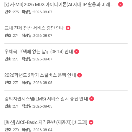
[앵커-MII] 2026 MDX 아이디어톤(AI 시대 IP 활용과 미래모빌리티) 학생 모집
번호
:
275
작성일
:
2026-08-07
교내 전체 전산 서비스 중단 안내
번호
:
274
작성일
:
2026-08-07
우체국 『택배 없는 날』(08.14) 안내
번호
:
273
작성일
:
2026-08-07
2026학년도 2학기 스쿨버스 운행 안내
번호
:
272
작성일
:
2026-08-05
강의지원시스템(LMS) 서비스 일시 중단 안내
번호
:
271
작성일
:
2026-08-05
[혁신] AICE-Basic 자격증반 (재공지) [비교과]
번호
:
270
작성일
:
2026-08-04