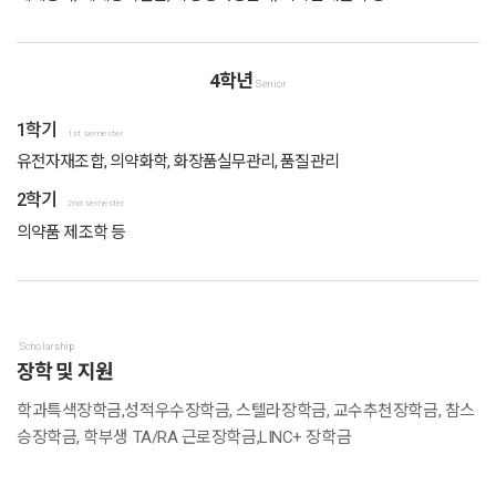
4학년
Senior
1학기
1st semester
유전자재조합, 의약화학, 화장품실무관리, 품질관리
2학기
2nd semester
의약품 제조학 등
Scholarship
장학 및 지원
학과특색장학금,성적우수장학금, 스텔라장학금, 교수추천장학금, 참스
승장학금, 학부생 TA/RA 근로장학금,LINC+ 장학금