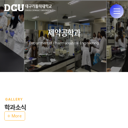
제약공학과
Department of Pharmaceutical Engineering
GALLERY
학과소식
More