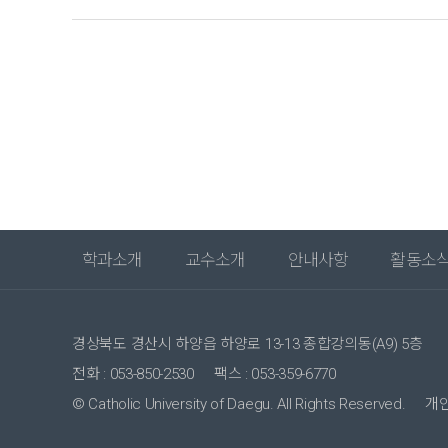
학과소개
교수소개
안내사항
활동소
경상북도 경산시 하양읍 하양로 13-13 종합강의동(A9) 5층
전화 : 053-850-2530
팩스 : 053-359-6770
© Catholic University of Daegu. All Rights Reserved.
개