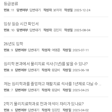
등급분류
번호
:
11
답변여부
:
답변대기
작성자
:
보치아
작성일
:
2025-12-24
임상 실습 시간 확인서
번호
:
10
답변여부
:
답변대기
작성자
:
김민지
작성일
:
2025-08-04
26년도 입학
번호
:
9
답변여부
:
답변대기
작성자
:
여영준
작성일
:
2025-07-11
심리학 본과에서 물리치료 석사 (1년)를 밟을 수 있나?
번호
:
8
답변여부
:
답변대기
작성자
:
왕금비
작성일
:
2025-06-18
저는 심리학과를 졸업하고 재활치료 석사를 1년제로 다닐 수 있습니까?
번호
:
7
답변여부
:
답변대기
작성자
:
왕금비
작성일
:
2025-04-25
2학기 물리치료학과로 전과 여석이 자리가 있나요?
번호
:
6
답변여부
:
답변대기
작성자
:
임강민
작성일
:
2025-04-02