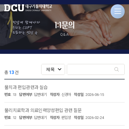
1:1문의
Q&A
13
총
건
물치과 편입관련과 실습
번호
:
13
답변여부
:
답변대기
작성자
:
신경아
작성일
:
2026-06-15
물리치료학과 의료인력양성편입 관련 질문
번호
:
12
답변여부
:
답변대기
작성자
:
편입생
작성일
:
2026-02-24