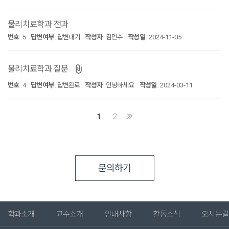
물리치료학과 전과
번호
:
5
답변여부
:
답변대기
작성자
:
김민수
작성일
:
2024-11-05
물리치료학과 질문
번호
:
4
답변여부
:
답변완료
작성자
:
안녕하세요
작성일
:
2024-03-11
1
2
문의하기
학과소개
교수소개
안내사항
활동소식
오시는길